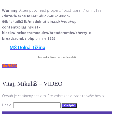
Warning
: Attempt to read property "post_parent" on null in
/data/b/e/be3e3415-d0a7-482d-80db-
99b4c4a6b31b/msdolnatizina.sk/web/wp-
content/plugins/jet-
blocks/includes/modules/breadcrumbs/cherry-x-
breadcrumbs.php
on line
1265
Skip
MŠ Dolná Tižina
to
content
Materská škola pre zvedavé deti
OZNAMY
Vitaj, Mikuláš – VIDEO
Obsah je chránený heslom. Pre zobrazenie zadajte vaše heslo:
Heslo: