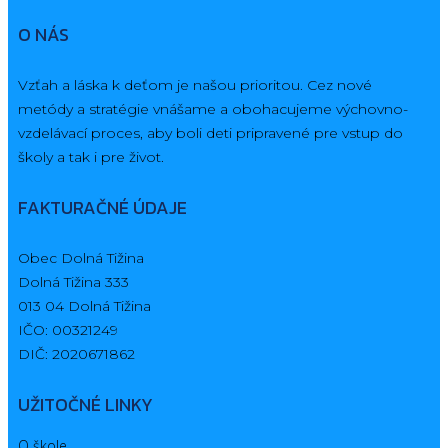
O NÁS
Vzťah a láska k deťom je našou prioritou. Cez nové
metódy a stratégie vnášame a obohacujeme výchovno-
vzdelávací proces, aby boli deti pripravené pre vstup do
školy a tak i pre život.
FAKTURAČNÉ ÚDAJE
Obec Dolná Tižina
Dolná Tižina 333
013 04 Dolná Tižina
IČO: 00321249
DIČ: 2020671862
UŽITOČNÉ LINKY
O škole