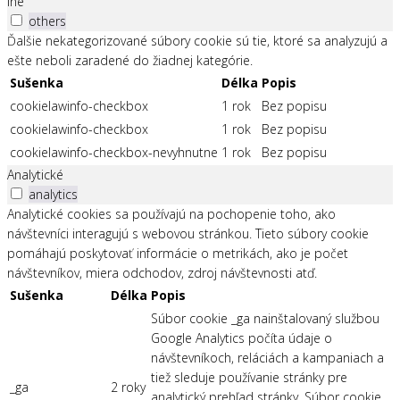
Iné
others
Ďalšie nekategorizované súbory cookie sú tie, ktoré sa analyzujú a
ešte neboli zaradené do žiadnej kategórie.
Sušenka
Délka
Popis
cookielawinfo-checkbox
1 rok
Bez popisu
cookielawinfo-checkbox
1 rok
Bez popisu
cookielawinfo-checkbox-nevyhnutne
1 rok
Bez popisu
Analytické
analytics
Analytické cookies sa používajú na pochopenie toho, ako
návštevníci interagujú s webovou stránkou. Tieto súbory cookie
pomáhajú poskytovať informácie o metrikách, ako je počet
návštevníkov, miera odchodov, zdroj návštevnosti atď.
Sušenka
Délka
Popis
Súbor cookie _ga nainštalovaný službou
Google Analytics počíta údaje o
návštevníkoch, reláciách a kampaniach a
tiež sleduje používanie stránky pre
_ga
2 roky
analytický prehľad stránky. Súbor cookie