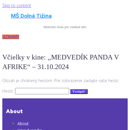
Skip to content
MŠ Dolná Tižina
Materská škola pre zvedavé deti
OZNAMY
Včielky v kine: ,,MEDVEDÍK PANDA V
AFRIKE“ – 31.10.2024
Obsah je chránený heslom. Pre zobrazenie zadajte vaše heslo:
Heslo:
About
About