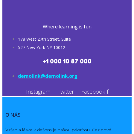
Where learning is fun
178 West 27th Street, Suite
527 New York NY 10012
+1 000 10 87 000
demolink@demolink.org
Instagram
Twitter
Facebook-f
O NÁS
Vzťah a láska k deťom je našou prioritou. Cez nové