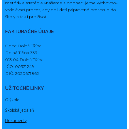
metódy a stratégie vnášame a obohacujeme výchovno-
vzdelávací proces, aby boli deti pripravené pre vstup do
školy a tak i pre život.
FAKTURAČNÉ ÚDAJE
Obec Dolná Tižina
Dolná Tižina 333
013 04 Dolná Tižina
IČO: 00321249
DIČ: 2020671862
UŽITOČNÉ LINKY
O škole
Školská jedáleň
Dokumenty