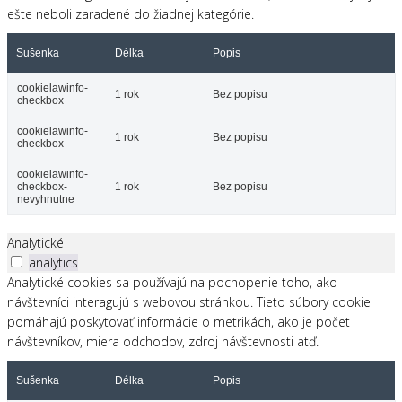
ešte neboli zaradené do žiadnej kategórie.
Sušenka
Délka
Popis
cookielawinfo-
1 rok
Bez popisu
checkbox
cookielawinfo-
1 rok
Bez popisu
checkbox
cookielawinfo-
checkbox-
1 rok
Bez popisu
nevyhnutne
Analytické
analytics
Analytické cookies sa používajú na pochopenie toho, ako
návštevníci interagujú s webovou stránkou. Tieto súbory cookie
pomáhajú poskytovať informácie o metrikách, ako je počet
návštevníkov, miera odchodov, zdroj návštevnosti atď.
Sušenka
Délka
Popis