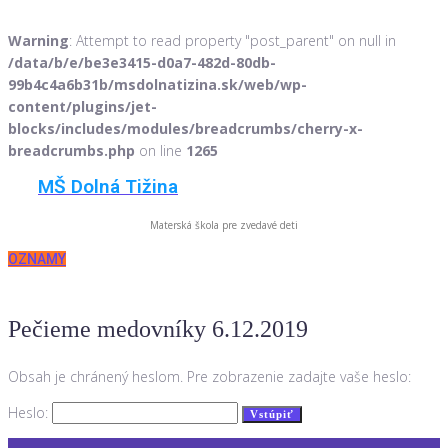
Warning
: Attempt to read property "post_parent" on null in
/data/b/e/be3e3415-d0a7-482d-80db-
99b4c4a6b31b/msdolnatizina.sk/web/wp-
content/plugins/jet-
blocks/includes/modules/breadcrumbs/cherry-x-
breadcrumbs.php
on line
1265
Skip
MŠ Dolná Tižina
to
content
Materská škola pre zvedavé deti
OZNAMY
Pečieme medovníky 6.12.2019
Obsah je chránený heslom. Pre zobrazenie zadajte vaše heslo:
Heslo: