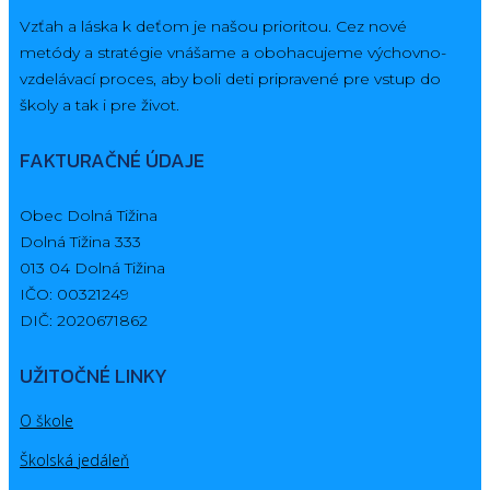
Vzťah a láska k deťom je našou prioritou. Cez nové
metódy a stratégie vnášame a obohacujeme výchovno-
vzdelávací proces, aby boli deti pripravené pre vstup do
školy a tak i pre život.
FAKTURAČNÉ ÚDAJE
Obec Dolná Tižina
Dolná Tižina 333
013 04 Dolná Tižina
IČO: 00321249
DIČ: 2020671862
UŽITOČNÉ LINKY
O škole
Školská jedáleň