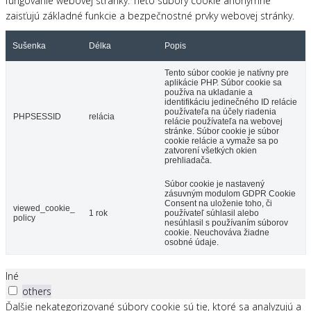
fungovanie webovej stránky. Tieto súbory cookie anonymne
zaisťujú základné funkcie a bezpečnostné prvky webovej stránky.
Sušenka
Délka
Popis
Tento súbor cookie je natívny pre
aplikácie PHP. Súbor cookie sa
používa na ukladanie a
identifikáciu jedinečného ID relácie
používateľa na účely riadenia
PHPSESSID
relácia
relácie používateľa na webovej
stránke. Súbor cookie je súbor
cookie relácie a vymaže sa po
zatvorení všetkých okien
prehliadača.
Súbor cookie je nastavený
zásuvným modulom GDPR Cookie
Consent na uloženie toho, či
viewed_cookie_
1 rok
používateľ súhlasil alebo
policy
nesúhlasil s používaním súborov
cookie. Neuchováva žiadne
osobné údaje.
Iné
others
Ďalšie nekategorizované súbory cookie sú tie, ktoré sa analyzujú a