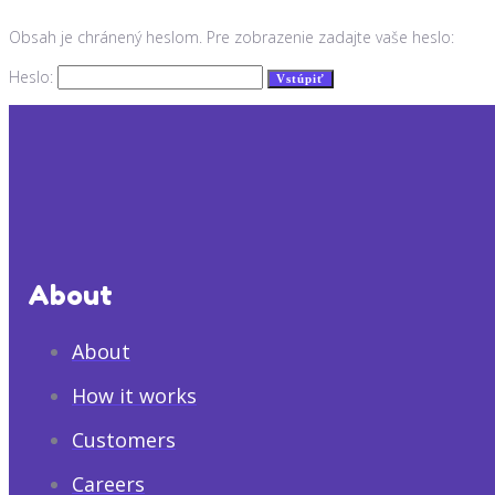
Obsah je chránený heslom. Pre zobrazenie zadajte vaše heslo:
Heslo:
About
About
How it works
Customers
Careers