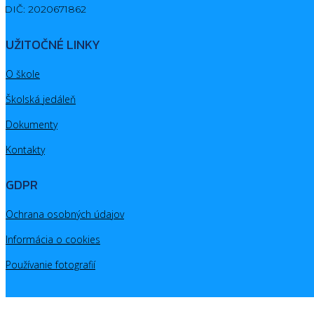
DIČ: 2020671862
UŽITOČNÉ LINKY
O škole
Školská jedáleň
Dokumenty
Kontakty
GDPR
Ochrana osobných údajov
Informácia o cookies
Používanie fotografií