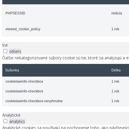
PHPSESSID
relácia
viewed_cookie_policy
1 rok
Iné
others
Ďalšie nekategorizované súbory cookie sú tie, ktoré sa analyzujú a e
Sušenka
Délka
cookielawinfo-checkbox
1 rok
cookielawinfo-checkbox
1 rok
cookielawinfo-checkbox-nevyhnutne
1 rok
Analytické
analytics
Analytické cookies sa používajú na pochopenie toho, ako návštevníc