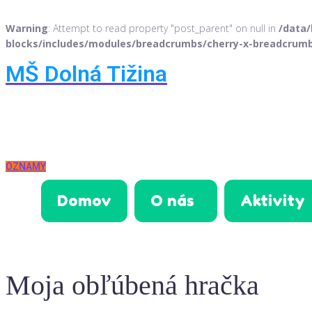
Warning
: Attempt to read property "post_parent" on null in
/data/
blocks/includes/modules/breadcrumbs/cherry-x-breadcrum
Skip
MŠ Dolná Tižina
to
content
OZNAMY
Domov
O nás
Aktivity
Moja obľúbená hračka