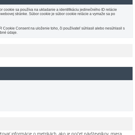
or cookie sa používa na ukladanie a identifikáciu jedinečného ID relácie
a webovej stránke. Súbor cookie je súbor cookie relácie a vymaže sa po
ookie Consent na uloženie toho, či používateľ súhlasil alebo nesúhlasil s
bné údaje.
ovať informácie o metrikách, ako je počet návštevníkov, miera