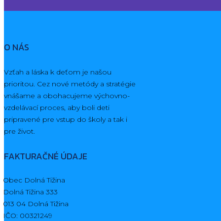
O NÁS
Vzťah a láska k deťom je našou
prioritou. Cez nové metódy a stratégie
vnášame a obohacujeme výchovno-
vzdelávací proces, aby boli deti
pripravené pre vstup do školy a tak i
pre život.
FAKTURAČNÉ ÚDAJE
Obec Dolná Tižina
Dolná Tižina 333
013 04 Dolná Tižina
IČO: 00321249