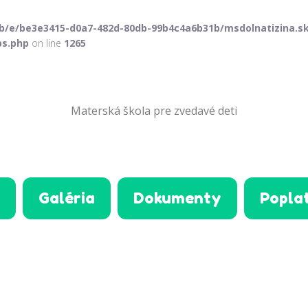
b/e/be3e3415-d0a7-482d-80db-99b4c4a6b31b/msdolnatizina.sk
bs.php
on line
1265
Materská škola pre zvedavé deti
Galéria
Dokumenty
Popla