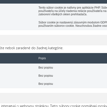
Tento súbor cookie je natívny pre aplikácie PHP. Súb
používateľa na účely riadenia relácie používateľa n
zatvorení všetkých okien prehliadača.
Súbor cookie je nastavený zásuvným modulom GDPR C
používaním súborov cookie. Neuchováva žiadne oso
šte neboli zaradené do žiadnej kategórie.
Popis
Bez popisu
Bez popisu
Bez popisu
i interagujú s webovou stránkou. Tieto súbory cookie pomáhajú poskyt