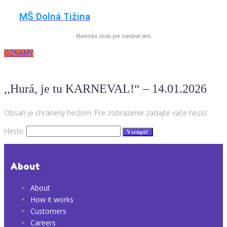
Skip
MŠ Dolná Tižina
to
content
Materská škola pre zvedavé deti
OZNAMY
,,Hurá, je tu KARNEVAL!“ – 14.01.2026
Obsah je chránený heslom. Pre zobrazenie zadajte vaše heslo:
Heslo:
About
About
How it works
Customers
Careers