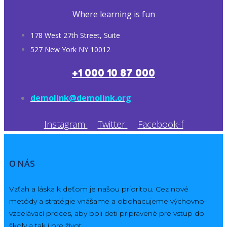
Where learning is fun
178 West 27th Street, Suite
527 New York NY 10012
+1 000 10 87 000
demolink@demolink.org
Instagram
Twitter
Facebook-f
O NÁS
Vzťah a láska k deťom je našou prioritou. Cez nové
metódy a stratégie vnášame a obohacujeme výchovno-
vzdelávací proces, aby boli deti pripravené pre vstup do
školy a tak i pre život.