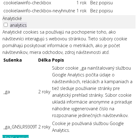
cookielawinfo-checkbox
1 rok
Bez popisu
cookielawinfo-checkbox-nevyhnutne
1 rok
Bez popisu
Analytické
analytics
Analytické cookies sa používajú na pochopenie toho, ako
návštevníci interagujú s webovou stránkou. Tieto súbory cookie
pomáhajú poskytovať informácie o metrikách, ako je počet
návštevníkov, miera odchodov, zdroj návštevnosti atď.
Sušenka
Délka
Popis
Súbor cookie _ga nainštalovaný službou
Google Analytics počíta údaje o
návštevníkoch, reláciách a kampaniach a
tiež sleduje používanie stránky pre
_ga
2 roky
analytický prehľad stránky. Súbor cookie
ukladá informácie anonymne a priraďuje
náhodne vygenerované číslo na
rozpoznanie jedinečných návštevníkov.
Cookie je používaná službou Google
_ga_GN5LR9309T
2 roky
Analytics.
Uložiť a prijať