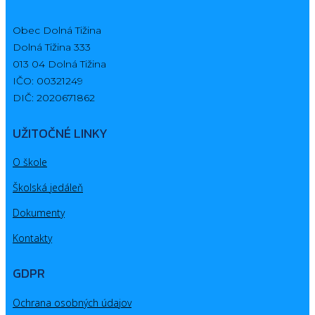
Obec Dolná Tižina
Dolná Tižina 333
013 04 Dolná Tižina
IČO: 00321249
DIČ: 2020671862
UŽITOČNÉ LINKY
O škole
Školská jedáleň
Dokumenty
Kontakty
GDPR
Ochrana osobných údajov