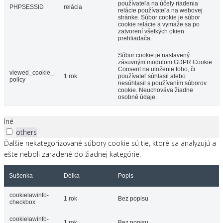
používateľa na účely riadenia
PHPSESSID
relácia
relácie používateľa na webovej
stránke. Súbor cookie je súbor
cookie relácie a vymaže sa po
zatvorení všetkých okien
prehliadača.
Súbor cookie je nastavený
zásuvným modulom GDPR Cookie
Consent na uloženie toho, či
viewed_cookie_
1 rok
používateľ súhlasil alebo
policy
nesúhlasil s používaním súborov
cookie. Neuchováva žiadne
osobné údaje.
Iné
others
Ďalšie nekategorizované súbory cookie sú tie, ktoré sa analyzujú a
ešte neboli zaradené do žiadnej kategórie.
Sušenka
Délka
Popis
cookielawinfo-
1 rok
Bez popisu
checkbox
cookielawinfo-
1 rok
Bez popisu