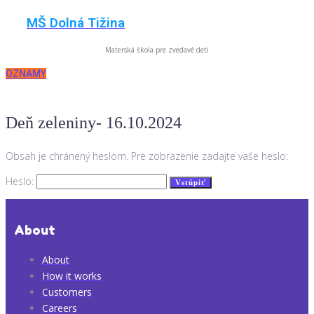
Skip
MŠ Dolná Tižina
to
content
Materská škola pre zvedavé deti
OZNAMY
Deň zeleniny- 16.10.2024
Obsah je chránený heslom. Pre zobrazenie zadajte vaše heslo:
Heslo:
About
About
How it works
Customers
Careers