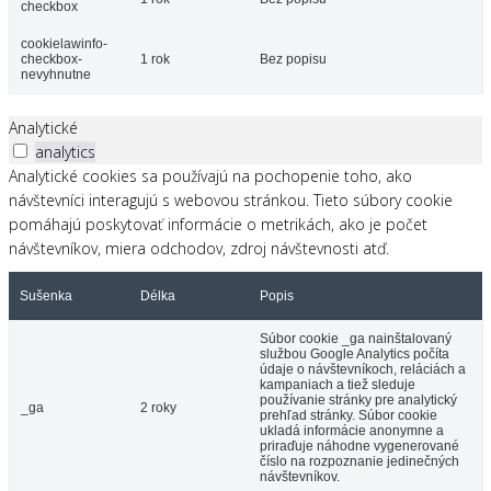
checkbox
cookielawinfo-
checkbox-
1 rok
Bez popisu
nevyhnutne
Analytické
analytics
Analytické cookies sa používajú na pochopenie toho, ako
návštevníci interagujú s webovou stránkou. Tieto súbory cookie
pomáhajú poskytovať informácie o metrikách, ako je počet
návštevníkov, miera odchodov, zdroj návštevnosti atď.
Sušenka
Délka
Popis
Súbor cookie _ga nainštalovaný
službou Google Analytics počíta
údaje o návštevníkoch, reláciách a
kampaniach a tiež sleduje
používanie stránky pre analytický
_ga
2 roky
prehľad stránky. Súbor cookie
ukladá informácie anonymne a
priraďuje náhodne vygenerované
číslo na rozpoznanie jedinečných
návštevníkov.