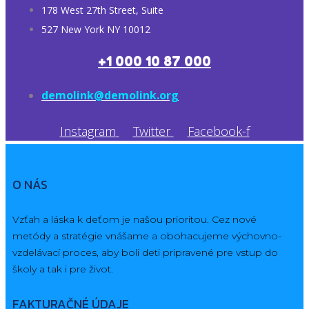
178 West 27th Street, Suite
527 New York NY 10012
+1 000 10 87 000
demolink@demolink.org
Instagram
Twitter
Facebook-f
O NÁS
Vzťah a láska k deťom je našou prioritou. Cez nové
metódy a stratégie vnášame a obohacujeme výchovno-
vzdelávací proces, aby boli deti pripravené pre vstup do
školy a tak i pre život.
FAKTURAČNÉ ÚDAJE