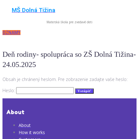
Skip
MŠ Dolná Tižina
to
content
Materská škola pre zvedavé deti
OZNAMY
Deň rodiny- spolupráca so ZŠ Dolná Tižina-
24.05.2025
Obsah je chránený heslom. Pre zobrazenie zadajte vaše heslo:
Heslo:
About
About
How it works