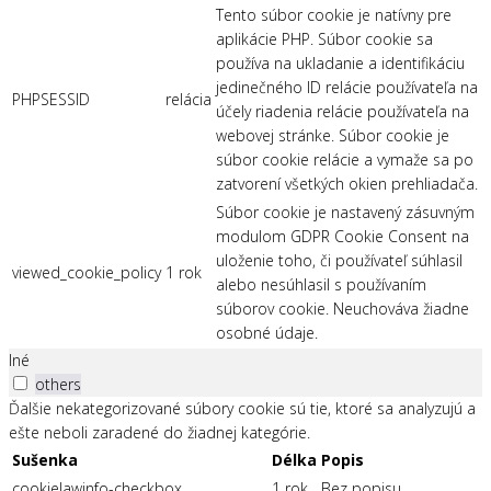
Tento súbor cookie je natívny pre
aplikácie PHP. Súbor cookie sa
používa na ukladanie a identifikáciu
jedinečného ID relácie používateľa na
PHPSESSID
relácia
účely riadenia relácie používateľa na
webovej stránke. Súbor cookie je
súbor cookie relácie a vymaže sa po
zatvorení všetkých okien prehliadača.
Súbor cookie je nastavený zásuvným
modulom GDPR Cookie Consent na
uloženie toho, či používateľ súhlasil
viewed_cookie_policy
1 rok
alebo nesúhlasil s používaním
súborov cookie. Neuchováva žiadne
osobné údaje.
Iné
others
Ďalšie nekategorizované súbory cookie sú tie, ktoré sa analyzujú a
ešte neboli zaradené do žiadnej kategórie.
Sušenka
Délka
Popis
cookielawinfo-checkbox
1 rok
Bez popisu