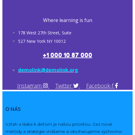
Where learning is fun
178 West 27th Street, Suite
527 New York NY 10012
+1 000 10 87 000
demolink@demolink.org
Instagram
Twitter
Facebook-f
O NÁS
Vzťah a láska k deťom je našou prioritou. Cez nové
metódy a stratégie vnášame a obohacujeme výchovno-