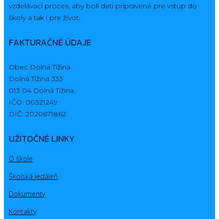
vzdelávací proces, aby boli deti pripravené pre vstup do
školy a tak i pre život.
FAKTURAČNÉ ÚDAJE
Obec Dolná Tižina
Dolná Tižina 333
013 04 Dolná Tižina
IČO: 00321249
DIČ: 2020671862
UŽITOČNÉ LINKY
O škole
Školská jedáleň
Dokumenty
Kontakty