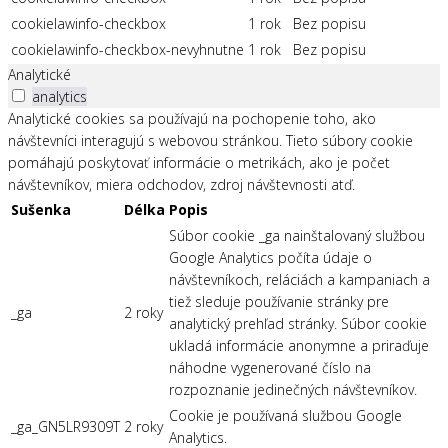
cookielawinfo-checkbox
1 rok
Bez popisu
cookielawinfo-checkbox-nevyhnutne
1 rok
Bez popisu
Analytické
analytics
Analytické cookies sa používajú na pochopenie toho, ako
návštevníci interagujú s webovou stránkou. Tieto súbory cookie
pomáhajú poskytovať informácie o metrikách, ako je počet
návštevníkov, miera odchodov, zdroj návštevnosti atď.
Sušenka
Délka
Popis
Súbor cookie _ga nainštalovaný službou
Google Analytics počíta údaje o
návštevníkoch, reláciách a kampaniach a
tiež sleduje používanie stránky pre
_ga
2 roky
analytický prehľad stránky. Súbor cookie
ukladá informácie anonymne a priraďuje
náhodne vygenerované číslo na
rozpoznanie jedinečných návštevníkov.
Cookie je používaná službou Google
_ga_GN5LR9309T
2 roky
Analytics.